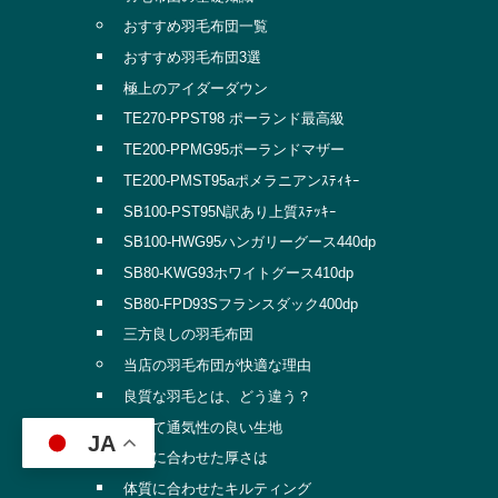
おすすめ羽毛布団一覧
おすすめ羽毛布団3選
極上のアイダーダウン
TE270-PPST98 ポーランド最高級
TE200-PPMG95ポーランドマザー
TE200-PMST95aポメラニアンｽﾃｨｷｰ
SB100-PST95N訳あり上質ｽﾃｯｷｰ
SB100-HWG95ハンガリーグース440dp
SB80-KWG93ホワイトグース410dp
SB80-FPD93Sフランスダック400dp
三方良しの羽毛布団
当店の羽毛布団が快適な理由
良質な羽毛とは、どう違う？
軽くて通気性の良い生地
JA
体質に合わせた厚さは
体質に合わせたキルティング