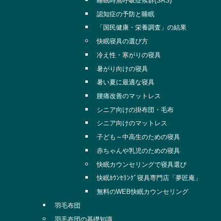
睡眠時無呼吸症候群(SAS)
認知症の予防と睡眠
「国民健康・栄養調査」の結果
快眠寝具の選び方
冷え性・寒がりの寝具
暑がり向けの寝具
暑い夏に最適な寝具
腰痛改善のマットレス
シニア向けの掛布団・毛布
シニア向けのマットレス
子ども～中高生のための寝具
赤ちゃんや乳児のための寝具
快眠カウンセリングで寝具選び
快眠ｶｳﾝｾﾘﾝｸﾞ寝具専門店「夢匠庵」
無料のWEB快眠カウンセリング
羽毛布団
羽毛布団の基礎知識