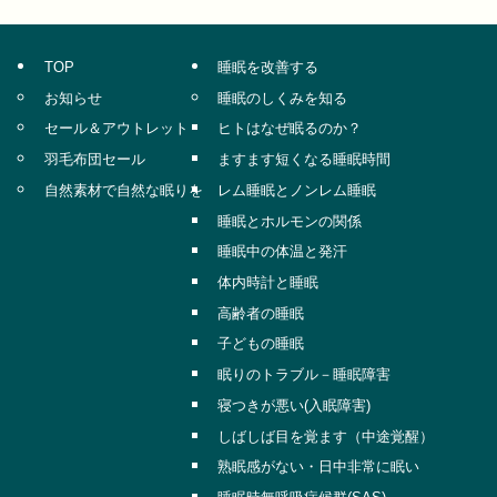
TOP
睡眠を改善する
お知らせ
睡眠のしくみを知る
セール＆アウトレット
ヒトはなぜ眠るのか？
羽毛布団セール
ますます短くなる睡眠時間
自然素材で自然な眠りを
レム睡眠とノンレム睡眠
睡眠とホルモンの関係
睡眠中の体温と発汗
体内時計と睡眠
高齢者の睡眠
子どもの睡眠
眠りのトラブル－睡眠障害
寝つきが悪い(入眠障害)
しばしば目を覚ます（中途覚醒）
熟眠感がない・日中非常に眠い