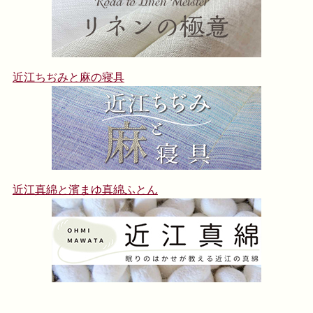
近江ちぢみと麻の寝具
近江真綿と濱まゆ真綿ふとん