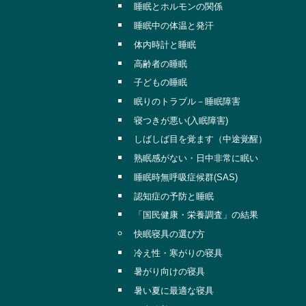
睡眠とホルモンの関係
睡眠中の体温と発汗
体内時計と睡眠
高齢者の睡眠
子どもの睡眠
眠りのトラブル－睡眠障害
寝つきが悪い(入眠障害)
しばしば目を覚ます（中途覚醒）
熟眠感がない・日中非常に眠い
睡眠時無呼吸症候群(SAS)
認知症の予防と睡眠
「国民健康・栄養調査」の結果
快眠寝具の選び方
冷え性・寒がりの寝具
暑がり向けの寝具
暑い夏に最適な寝具