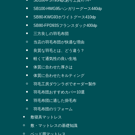
SB100-PST95N訳あり上質ｽﾃｯｷｰ
SB100-HWG95ハンガリーグース440dp
SB80-KWG93ホワイトグース410dp
SB80-FPD93Sフランスダック400dp
三方良しの羽毛布団
当店の羽毛布団が快適な理由
良質な羽毛とは、どう違う？
軽くて通気性の良い生地
体質に合わせた厚さは
体質に合わせたキルティング
羽毛工房ダウンラボでオーダー製作
羽毛布団おすすめカバー10選
羽毛布団に適した掛毛布
羽毛布団のリフォーム
敷寝具マットレス
敷・マットレスの基礎知識
ベッド用マットレス