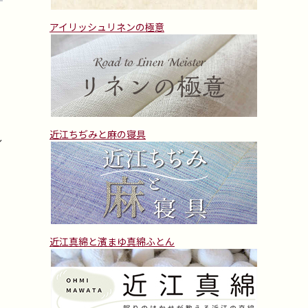
アイリッシュリネンの極意
近江ちぢみと麻の寝具
レ
近江真綿と濱まゆ真綿ふとん