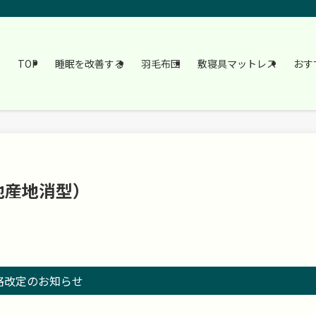
TOP
睡眠を改善する
羽毛布団
敷寝具マットレス
おす
地産地消型）
格改定のお知らせ