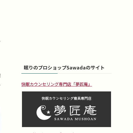
ー
眠りのプロショップSawadaのサイト
標
し
快眠カウンセリング専門店「夢匠庵」