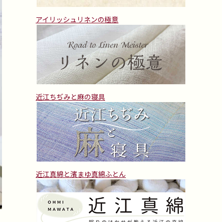
アイリッシュリネンの極意
近江ちぢみと麻の寝具
近江真綿と濱まゆ真綿ふとん