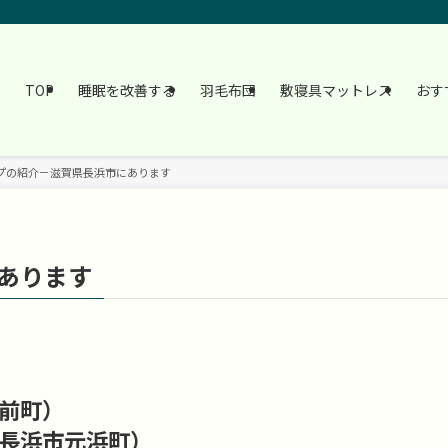
TOP
睡眠を改善する
羽毛布団
敷寝具マットレス
おす
プの紹介－滋賀県長浜市にあります
あります
前町）
長浜市元浜町）