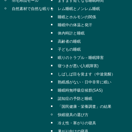
羽毛布団セール
ますます短くなる睡眠時間
自然素材で自然な眠りを
レム睡眠とノンレム睡眠
睡眠とホルモンの関係
睡眠中の体温と発汗
体内時計と睡眠
高齢者の睡眠
子どもの睡眠
眠りのトラブル－睡眠障害
寝つきが悪い(入眠障害)
しばしば目を覚ます（中途覚醒）
熟眠感がない・日中非常に眠い
睡眠時無呼吸症候群(SAS)
認知症の予防と睡眠
「国民健康・栄養調査」の結果
快眠寝具の選び方
冷え性・寒がりの寝具
暑がり向けの寝具