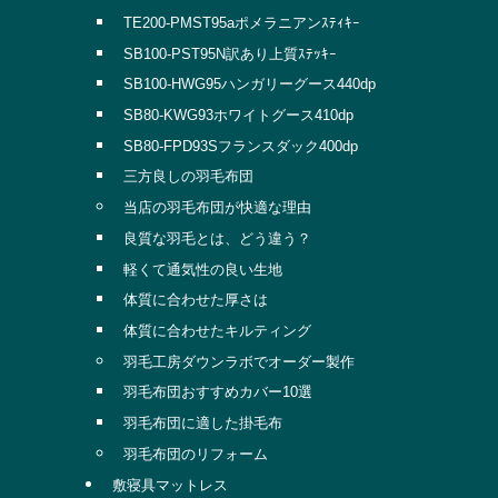
TE200-PMST95aポメラニアンｽﾃｨｷｰ
SB100-PST95N訳あり上質ｽﾃｯｷｰ
SB100-HWG95ハンガリーグース440dp
SB80-KWG93ホワイトグース410dp
SB80-FPD93Sフランスダック400dp
三方良しの羽毛布団
当店の羽毛布団が快適な理由
良質な羽毛とは、どう違う？
軽くて通気性の良い生地
体質に合わせた厚さは
体質に合わせたキルティング
羽毛工房ダウンラボでオーダー製作
羽毛布団おすすめカバー10選
羽毛布団に適した掛毛布
羽毛布団のリフォーム
敷寝具マットレス