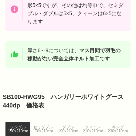
形5×5ですが、その他は均等巾で、セミダ
ブル・ダブルは5×5、クィーンは6×5にな
ります
厚さ6～9については、
マス目間で羽毛の
移動がない完全立体キルト
加工です
SB100-HWG95 ハンガリーホワイトグース
440dp 価格表
シングル
セミダブル
ダブル
クィーン
キング
150x210cm
170x210cm
190x210cm
210x210cm
230x210cm