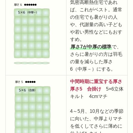
気密高断熱住宅であれ
ば、これがベスト。通常
の住宅でも暑がりの人
や、代謝量の高い子ども
や若い男性などにもおす
すめ。
厚さ7が中厚の標準
で、
さらに暑がりの方は羽毛
の量を減らした厚さ
6（中厚－）にする。
中間時期に重宝する厚さ
厚さ5 合掛け
5×6立体
キルト 4cmマチ
4～5月、10月などの季節
に向いた、中厚よりマチ
を低くしてさらに薄めに