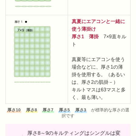
真夏にエアコンと一緒に
使う薄掛け
厚さ1 薄掛
7×9直キル
ト
真夏等にエアコンを使う
場合などに、厚さ1の薄
掛を使用する。（あるい
は、厚さ2の肌掛－）
キルトマスは63マスと多
く、最も薄い。
厚さ10
厚さ8
厚さ7
厚さ5
厚さ3
が標準的な厚さの選
択です
厚さ8～9のキルティングはシングルは変