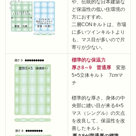
や、伝統的な日本建築な
ど保温性の低い住環境の
方におすすめ。
二層CONキルトは、市場
に多いツインキルトより
も、マス目が多いので片
寄りが少ない。
標準的な保温力
厚さ8～9 普通厚
変形
5×5立体キルト 7cmマ
チ
標準的な厚さ。身体の中
央部に縫い目が来る4×5
マス（シングル）の欠点
を改良して、保温性を改
善したキルト。
厚さ8が普通厚の標準