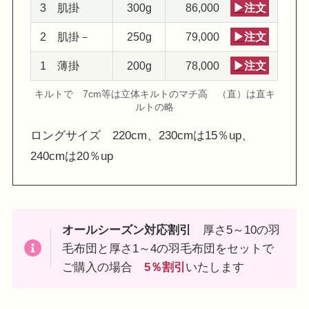
3 肌掛
300g
86,000
▶注文
2 肌掛－
250g
79,000
▶注文
1 薄掛
200g
78,000
▶注文
キルトで 7cm等は立体キルトのマチ高 （直）は直キ
ルトの略
ロングサイズ 220cm、230cmは15％up、
240cmは20％up
オールシーズン対応割引
厚さ5～10の羽
毛布団と厚さ1～4の羽毛布団をセットで
ご購入の場合
5％割引
いたします