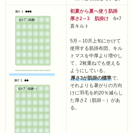
初夏から夏へ使う肌掛
厚さ2～3 肌掛け
6×7
直キルト
5月～10月上旬にかけて
使用する肌掛布団。キル
トマスを中厚より増やし
て、2枚重ねでも使える
ようにしている。
厚さ3が肌掛の標準
で、
それよりも暑がりの方向
けに羽毛を約20％減らし
た厚さ2（肌掛－）があ
る。