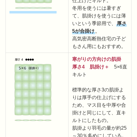
仕上げたキルト。
冬用を使うには暑すぎ
て、肌掛けを使うには薄
いという季節用で、
厚さ
5が合掛け
。
高気密高断熱住宅の子ど
もさん用にもおすすめ。
寒がりの方向けの肌掛
厚さ4 肌掛け＋
5×6直
キルト
標準的な厚さ3の肌掛よ
りは厚手の仕上げにする
ため、マス目を中厚や合
掛けと同じにして、直キ
ルトにしたもの。
肌掛より羽毛の量が約25
～30％多めにしている。