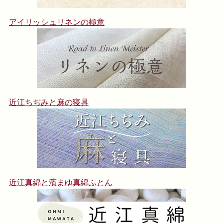
アイリッシュリネンの極意
近江ちぢみと麻の寝具
近江真綿と濱まゆ真綿ふとん