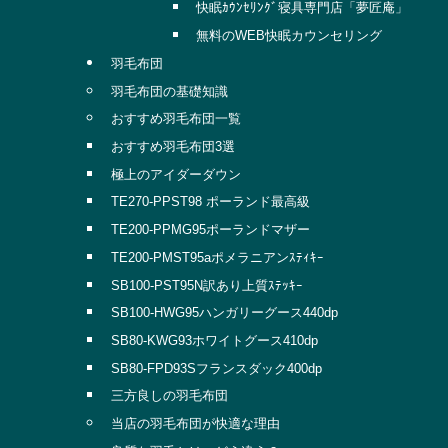
快眠ｶｳﾝｾﾘﾝｸﾞ寝具専門店「夢匠庵」
無料のWEB快眠カウンセリング
羽毛布団
羽毛布団の基礎知識
おすすめ羽毛布団一覧
おすすめ羽毛布団3選
極上のアイダーダウン
TE270-PPST98 ポーランド最高級
TE200-PPMG95ポーランドマザー
TE200-PMST95aポメラニアンｽﾃｨｷｰ
SB100-PST95N訳あり上質ｽﾃｯｷｰ
SB100-HWG95ハンガリーグース440dp
SB80-KWG93ホワイトグース410dp
SB80-FPD93Sフランスダック400dp
三方良しの羽毛布団
当店の羽毛布団が快適な理由