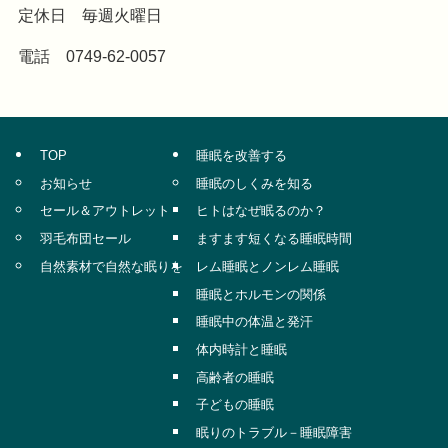
定休日 毎週火曜日
電話 0749-62-0057
TOP
睡眠を改善する
お知らせ
睡眠のしくみを知る
セール＆アウトレット
ヒトはなぜ眠るのか？
羽毛布団セール
ますます短くなる睡眠時間
自然素材で自然な眠りを
レム睡眠とノンレム睡眠
睡眠とホルモンの関係
睡眠中の体温と発汗
体内時計と睡眠
高齢者の睡眠
子どもの睡眠
眠りのトラブル－睡眠障害