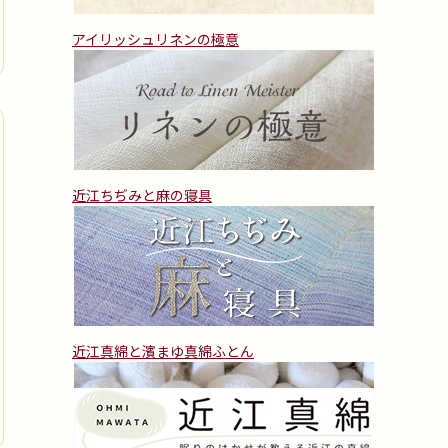
アイリッシュリネンの極意
近江ちぢみと麻の寝具
近江真綿と濱まゆ真綿ふとん