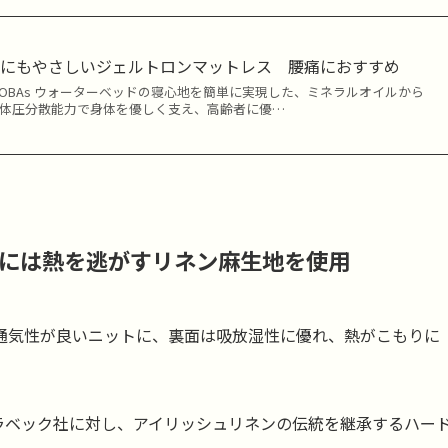
人にもやさしいジェルトロンマットレス 腰痛におすすめ
/7wbv4HhOBAs ウォーターベッドの寝心地を簡単に実現した、ミネラルオイルから
の体圧分散能力で身体を優しく支え、高齢者に優…
には熱を逃がすリネン麻生地を使用
通気性が良いニットに、裏面は吸放湿性に優れ、熱がこもりに
うビラベック社に対し、アイリッシュリネンの伝統を継承するハー