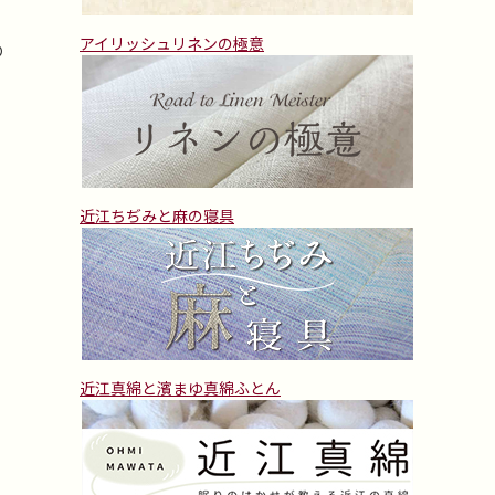
アイリッシュリネンの極意
の
近江ちぢみと麻の寝具
近江真綿と濱まゆ真綿ふとん