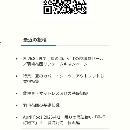
シ
最近の投稿
が
2026.8.2まで 夏の涼、近江の麻寝具セール
／羽毛布団リフォームキャンペーン
特集：夏のカバー・シーツ アウトレットお
買得特集
敷寝具・マットレス選びの基礎知識
羽毛布団の基礎知識
April Fool :2026/4/1 眠りの魔法使い「昼行
灯殿下」Ⅲ 淡海乃海 長浜編