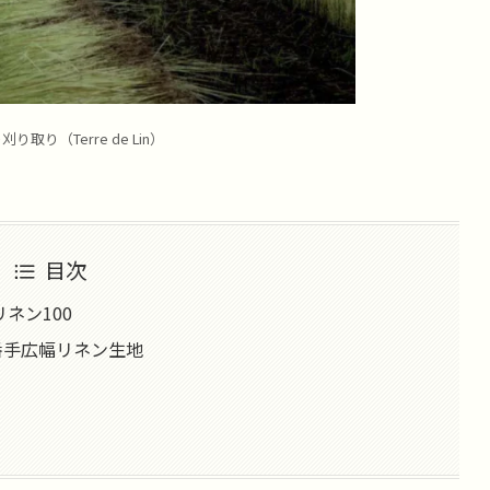
り（Terre de Lin）
目次
ネン100
番手広幅リネン生地