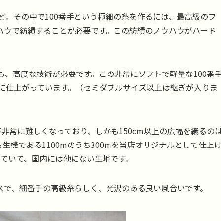
んど。その中で100番手という極細の糸を作るには、最高級のフ
ハウで紡績することが必要です。この紡績のノウハウがハード
にも、高度な技術が必要です。この非常にソフトで軽量な100番
cmに仕上がっています。（セミダブルサイズ以上は継ぎが入りま
が非常に難しくなっており、しかも150cm以上の広幅を織るの
機である1100mのうち300mを当店オリジナルとして仕上
していて、国内には他にない生地です。
スで、細番手の高級糸らしく、光沢のある良い風合いです。