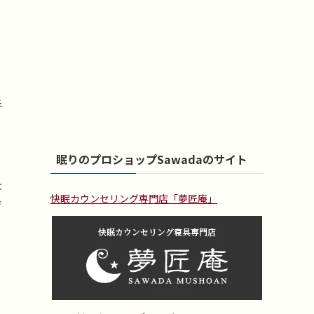
手
眠りのプロショップSawadaのサイト
は
快眠カウンセリング専門店「夢匠庵」
げ