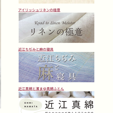
アイリッシュリネンの極意
近江ちぢみと麻の寝具
近江真綿と濱まゆ真綿ふとん