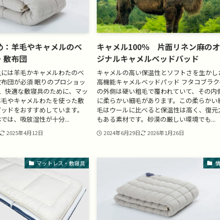
め：羊毛やキャメルのベ
キャメル100％ 片面リネン麻の
・敷布団
ジナルキャメルベッドパッド
上には羊毛かキャメルわたのベ
キャメルの高い保温性とソフトさを生かし
布団が必須 眠りのプロショッ
高機能キャメルベッドパッド フタコブラク
では、快適な敷寝具のために、マッ
の外側は硬い粗毛で覆われていて、その内
羊毛やキャメルわたを使った敷
に柔らかい細毛があります。この柔らかい
パッドをおすすめしています。
毛はウールに比べると保温性は高く、復元
では、吸放湿性が十分...
もある素材です。砂漠の厳しい環境でも...
2025年4月12日
2024年6月29日
2026年1月26日
マットレス・敷寝具