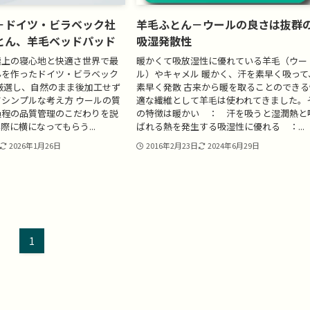
－ドイツ・ビラベック社
羊毛ふとん－ウールの良さは抜群
とん、羊毛ベッドパッド
吸湿発散性
極上の寝心地と快適さ世界で最
暖かくて吸放湿性に優れている羊毛（ウー
んを作ったドイツ・ビラベック
ル）やキャメル 暖かく、汗を素早く吸って
厳選し、自然のまま後加工せず
素早く発散 古来から暖を取ることのできる
シンプルな考え方 ウールの質
適な繊維として羊毛は使われてきました。
過程の品質管理のこだわりを説
の特徴は暖かい ： 汗を吸うと湿潤熱と
際に横になってもらう...
ばれる熱を発生する吸湿性に優れる ：...
2026年1月26日
2016年2月23日
2024年6月29日
1