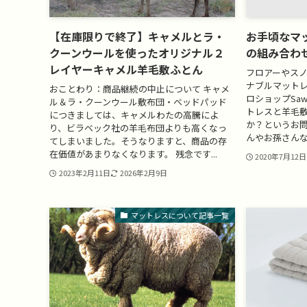
【在庫限りで終了】キャメルとラ・
お手頃なマ
クーンウールを使ったオリジナル２
の組み合わ
レイヤーキャメル羊毛敷ふとん
フロアーやス
ナブルマットレ
おことわり：商品継続の中止について キャメ
ロショップSa
ル＆ラ・クーンウール敷布団・ベッドパッド
トレスと羊毛
につきましては、キャメルわたの高騰によ
か？というお
り、ビラベック社の羊毛布団よりも高くなっ
んやお孫さんな
てしまいました。そうなりますと、商品の存
在価値があまりなくなります。 残念です...
2020年7月12日
2023年2月11日
2026年2月9日
マットレスについて記事一覧