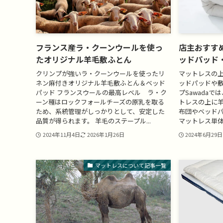
フランス産ラ・クーンウールを使っ
店主おすす
たオリジナル羊毛敷ふとん
ッドパッド
クリンプが強いラ・クーンウールを使ったリ
マットレスの
ネン麻付きオリジナル羊毛敷ふとん＆ベッド
ッドパッドや敷
パッド フランスウールの最高レベル ラ・ク
プSawada
ーン種はロックフォールチーズの原乳を取る
トレスの上に
ため、系統管理がしっかりとして、安定した
布団やベッド
品質が得られます。 羊毛のステープル...
マットレス単体
2024年11月4日
2026年1月26日
2024年6月29日
マットレスについて記事一覧