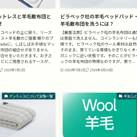
ットレスと羊毛敷布団と
ビラベック社の羊毛ベッドパッド
せ
羊毛敷布団を洗うには？
ノコベッドの上に使う、リーズ
【厳重注意】ビラベック社の羊毛布団は通
ス＋羊毛敷のご提案 眠りのプ
は家庭で洗えません、コインランドリーも
wadaに、しばしばお手頃なマッ
様です。 ビラベック社のウール素材は自然
敷布団の組合せがありません
そのまま、育てている環境もかぎりなくオ
問合せをいただきます。お子さ
ガニックに近い状態です。そのことがビラ
どにご用意されるケースが...
ックの羊毛布団の特徴なのですが、家で...
2026年7月2日
2020年7月2日
2026年5月10日
マットレスについて記事一覧
羊毛ふ