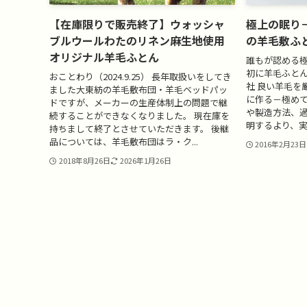
【在庫限りで販売終了】ウォッシャ
極上の眠り
ブルウールわたのリネン麻生地使用
の羊毛敷ふ
オリジナル羊毛ふとん
誰もが認める
初に羊毛ふと
おことわり（2024.9.25） 長年取扱いをしてき
社 良い羊毛を
ました大東紡の羊毛敷布団・羊毛ベッドパッ
に作る－極めて
ドですが、メーカーの生産体制上の問題で継
や製造方法、
続することができなくなりました。 現在庫を
明するより、実
持ちまして終了とさせていただきます。 後継
品については、羊毛敷布団はラ・ク...
2016年2月23日
2018年8月26日
2026年1月26日