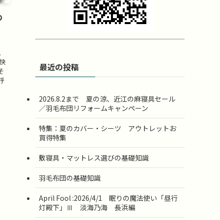
の
、
快
最近の投稿
そ
呼
2026.8.2まで 夏の涼、近江の麻寝具セール
／羽毛布団リフォームキャンペーン
特集：夏のカバー・シーツ アウトレットお
買得特集
敷寝具・マットレス選びの基礎知識
羽毛布団の基礎知識
April Fool :2026/4/1 眠りの魔法使い「昼行
灯殿下」Ⅲ 淡海乃海 長浜編