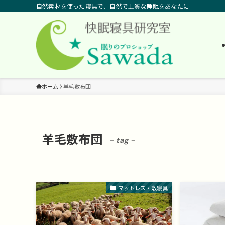
自然素材を使った寝具で、自然で上質な睡眠をあなたに
ホーム
羊毛敷布団
羊毛敷布団
– tag –
マットレス・敷寝具