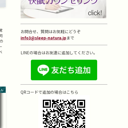
・
常
お問合せ、質問はお気軽にどうぞ
同
info3@sleep-natura.jp
まで
の
ー
ベ
LINEの場合はお友達に追加してください。
とん
QRコードで追加の場合はこちら