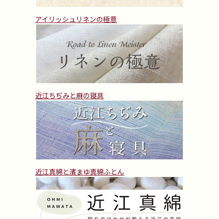
アイリッシュリネンの極意
近江ちぢみと麻の寝具
近江真綿と濱まゆ真綿ふとん