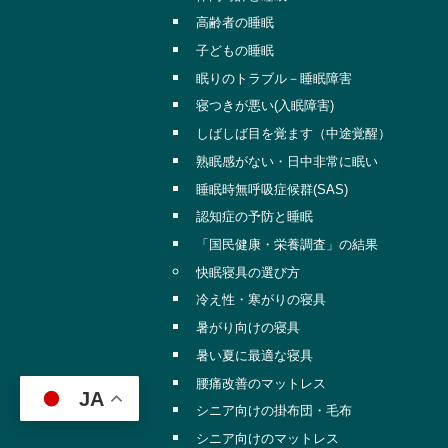
高齢者の睡眠
子どもの睡眠
眠りのトラブル－睡眠障害
寝つきが悪い(入眠障害)
しばしば目を覚ます（中途覚醒）
熟眠感がない・日中非常に眠い
睡眠時無呼吸症候群(SAS)
認知症の予防と睡眠
「国民健康・栄養調査」の結果
快眠寝具の選び方
冷え性・寒がりの寝具
暑がり向けの寝具
暑い夏に最適な寝具
腰痛改善のマットレス
JA
シニア向けの掛布団・毛布
シニア向けのマットレス