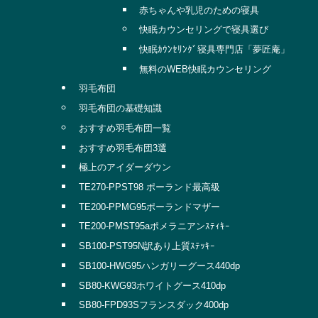
赤ちゃんや乳児のための寝具
快眠カウンセリングで寝具選び
快眠ｶｳﾝｾﾘﾝｸﾞ寝具専門店「夢匠庵」
無料のWEB快眠カウンセリング
羽毛布団
羽毛布団の基礎知識
おすすめ羽毛布団一覧
おすすめ羽毛布団3選
極上のアイダーダウン
TE270-PPST98 ポーランド最高級
TE200-PPMG95ポーランドマザー
TE200-PMST95aポメラニアンｽﾃｨｷｰ
SB100-PST95N訳あり上質ｽﾃｯｷｰ
SB100-HWG95ハンガリーグース440dp
SB80-KWG93ホワイトグース410dp
SB80-FPD93Sフランスダック400dp