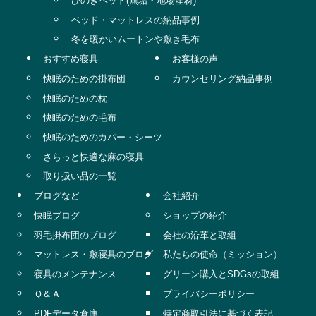
ひのきベッド(無垢・地場産材)
ベッド・マットレスの納品事例
冬を暖かいムートンや敷き毛布
おすすめ寝具
お客様の声
快眠のための掛布団
カウンセリング納品事例
快眠のための枕
快眠のための毛布
快眠のためのカバー・シーツ
さらっと快適な麻の寝具
取り扱い品の一覧
ブログなど
会社紹介
快眠ブログ
ショップの紹介
羽毛掛布団のブログ
会社の沿革と取組
マットレス・敷寝具のブログ
私たちの使命（ミッション）
寝具のメンテナンス
グリーン購入とSDGsの取組
Ｑ＆Ａ
プライバシーポリシー
PDFデータ倉庫
特定商取引法に基づく表記