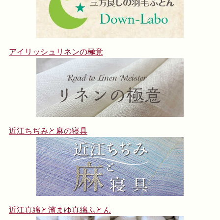
アイリッシュリネンの極意
近江ちぢみと麻の寝具
近江真綿と濱まゆ真綿ふとん