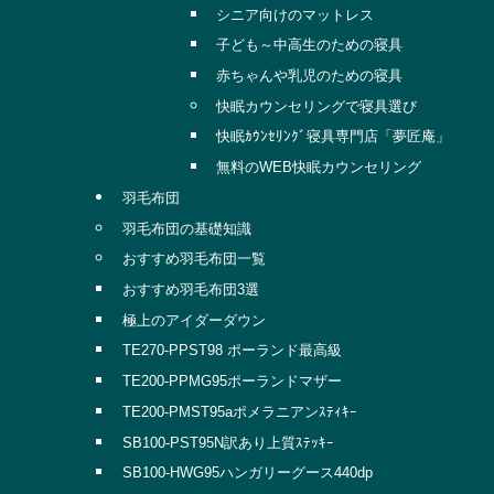
シニア向けのマットレス
子ども～中高生のための寝具
赤ちゃんや乳児のための寝具
快眠カウンセリングで寝具選び
快眠ｶｳﾝｾﾘﾝｸﾞ寝具専門店「夢匠庵」
無料のWEB快眠カウンセリング
羽毛布団
羽毛布団の基礎知識
おすすめ羽毛布団一覧
おすすめ羽毛布団3選
極上のアイダーダウン
TE270-PPST98 ポーランド最高級
TE200-PPMG95ポーランドマザー
TE200-PMST95aポメラニアンｽﾃｨｷｰ
SB100-PST95N訳あり上質ｽﾃｯｷｰ
SB100-HWG95ハンガリーグース440dp