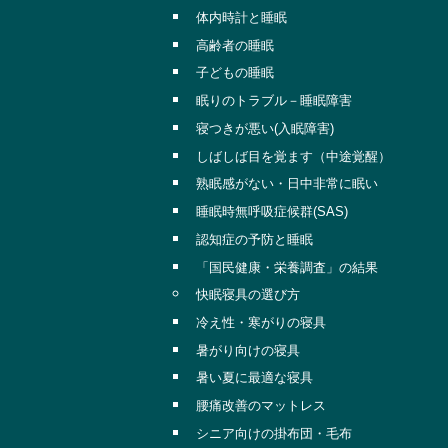
体内時計と睡眠
高齢者の睡眠
子どもの睡眠
眠りのトラブル－睡眠障害
寝つきが悪い(入眠障害)
しばしば目を覚ます（中途覚醒）
熟眠感がない・日中非常に眠い
睡眠時無呼吸症候群(SAS)
認知症の予防と睡眠
「国民健康・栄養調査」の結果
快眠寝具の選び方
冷え性・寒がりの寝具
暑がり向けの寝具
暑い夏に最適な寝具
腰痛改善のマットレス
シニア向けの掛布団・毛布