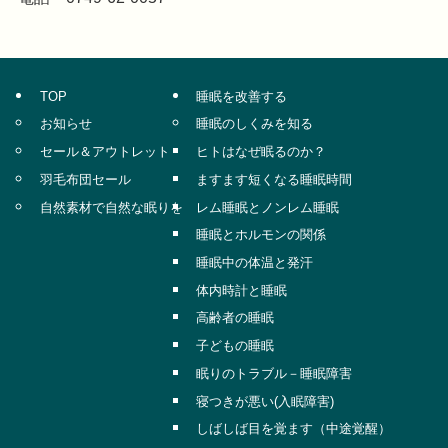
TOP
睡眠を改善する
お知らせ
睡眠のしくみを知る
セール＆アウトレット
ヒトはなぜ眠るのか？
羽毛布団セール
ますます短くなる睡眠時間
自然素材で自然な眠りを
レム睡眠とノンレム睡眠
睡眠とホルモンの関係
睡眠中の体温と発汗
体内時計と睡眠
高齢者の睡眠
子どもの睡眠
眠りのトラブル－睡眠障害
寝つきが悪い(入眠障害)
しばしば目を覚ます（中途覚醒）