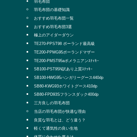
羽毛布団
羽毛布団の基礎知識
おすすめ羽毛布団一覧
おすすめ羽毛布団3選
極上のアイダーダウン
TE270-PPST98 ポーランド最高級
TE200-PPMG95ポーランドマザー
TE200-PMST95aポメラニアンｽﾃｨｷｰ
SB100-PST95N訳あり上質ｽﾃｯｷｰ
SB100-HWG95ハンガリーグース440dp
SB80-KWG93ホワイトグース410dp
SB80-FPD93Sフランスダック400dp
三方良しの羽毛布団
当店の羽毛布団が快適な理由
良質な羽毛とは、どう違う？
軽くて通気性の良い生地
体質に合わせた厚さは