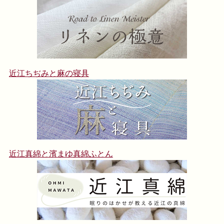
近江ちぢみと麻の寝具
近江真綿と濱まゆ真綿ふとん