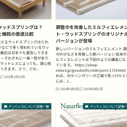
ウッドスプリングは？
調整巾を改善したミルフィエレメ
と機能の徹底比較
ト・ウッドスプリングのオリジナ
バージョンが登場
整えるウッドスプリングはどれ
ツなどで多く使われているウッ
新しいバージョンのミルフィエレメント 調
。最近は日本でも普及してきま
巾の少なさを改善した新バージョン 従来の
カーそれぞれに一長一短があり
ルフィエレメントは下記のような構造にな
るマットレスによっても、寝心地
ています。 https://sleep-
てきます。さて、どれ...
natura.jp/goodsinfo/shiki/post-1724.html
れは、元々ハンガリーの工場で見つけたと
2026年1月25日
には、1...
2020年6月6日
2026年8月1日
マットレスについて記事一覧
マットレスについて記事