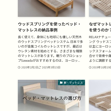
ウッドスプリングを使ったベッド・
なぜマット
マットレスの納品事例
を使うのか
長く使えて、身体にも地球にも優しい天然木
RELAXナチ
のウッドスプリングベッドシステム 日本で多
ング ウッドス
いのが金属コイルのットレスですが、最近は
は主にヨーロ
ウレタン素材を始めとする、さまざまな種類
ックスフォー
のマットレスがあります。眠りのプロショッ
合せで背骨や
プSawadaがおすすめするのは、ヨーロッ...
ように調節する
2020年2月2日
2025年3月15日
2019年10月19
敷・マットレス