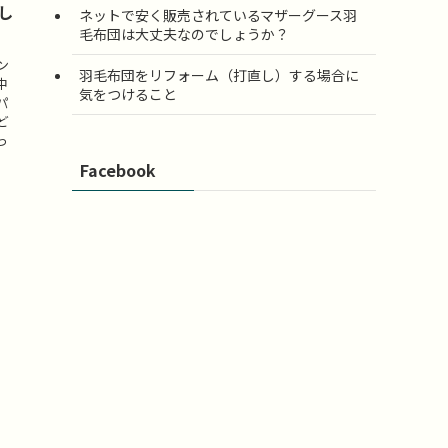
適し
ネットで安く販売されているマザーグース羽
毛布団は大丈夫なのでしょうか？
ン
羽毛布団をリフォーム（打直し）する場合に
中
気をつけること
パ
ど
っ
Facebook