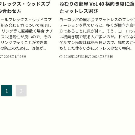
フレックス・ウッドスプ
ねむりの部屋 Vol.40 横向き寝に
み合わせ方
たマットレス選び
ュールフレックス・ウッドスプ
ヨーロッパの展示会でマットレスのプレゼ
の組み合わせ方について説明し
テーションを見ていると、多くが横向き寝
ーリング等に直接敷く場合 ナチ
心であることに気が付く。そう、ヨーロッ
クスは通気性が良いので、その
は横向き寝で眠る人が多いのだ。ドイツな
ーリングで使うことができま
ゲルマン民族は体格も良いので、幅広のが
の防止のために、湿気が...
ちりした体をいかにストレス少なく横向...
2026年1月26日
2016年12月31日
2024年3月3日
1
2