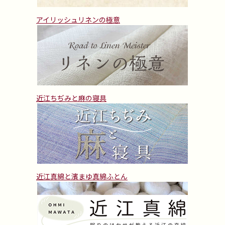
アイリッシュリネンの極意
近江ちぢみと麻の寝具
近江真綿と濱まゆ真綿ふとん