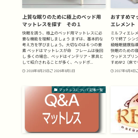
上質な眠りのために極上のベッド用
おすすめマ
マットレスを探す その１
エレメント
快眠を誘う、極上のベッド用マットレスに必
ミルフィエレ
要な機能を理解しましょう まずは、基本的な
りで終了 シング
考え方を学びましょう。大切なのは６つの要
級睡眠健康指
素 ベッドはマットレスが命 フレームは後回
快眠のための寝具
し 多くの場合、ベッドはインテリア・家具と
ウッドスプリ
して紹介されることが多く、ヘッドボ...
すめ№2（床で
2018年8月25日
2026年8月1日
2017年6月4日
マットレスについて記事一覧