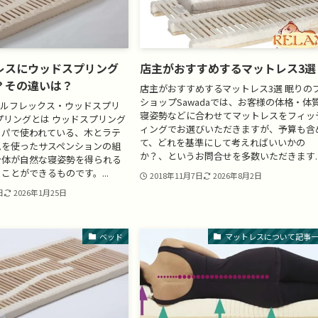
レスにウッドスプリング
店主がおすすめするマットレス3選
？その違いは？
店主がおすすめするマットレス3選 眠りの
ショップSawadaでは、お客様の体格・体
ュールフレックス・ウッドスプリ
寝姿勢などに合わせてマットレスをフィッ
プリングとは ウッドスプリング
ィングでお選びいただきますが、予算も含
ッパで使われている、木とラテ
て、どれを基準にして考えればいいかの
ムを使ったサスペンションの組
か？、というお問合せを多数いただきます..
身体が自然な寝姿勢を得られる
ことができるものです。...
2018年11月7日
2026年8月2日
日
2026年1月25日
ベッド
マットレスについて記事