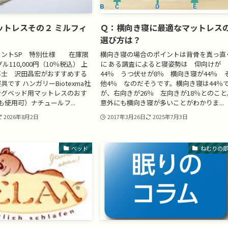
ットレスその２ ミルフィ
Ｑ：横向き寝に最適なマットレス
選び方は？
メントSP 特別仕様 在庫限
横向き寝の場合のポイントは背骨を真っ直
ル110,000円（10％税込） 上
に ある調査によると寝姿勢は 仰向けが
導士 沢田昌宏がおすすめする
44％ うつ伏せが8％ 横向き寝が44％ 
です ハンガリーBiotexma社
他4％ なのだそうです。横向き寝は44％
ングベッド用マットレスのおす
が、右向きが26％ 左向きが18％とのこと
も使用可）ナチュールフ...
意外にも横向き寝が多いことがわかりま...
2026年8月2日
2017年3月26日
2025年7月3日
ベッド
ねむりの